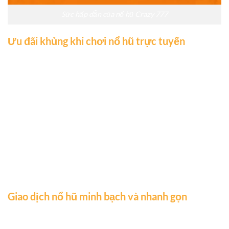
Sức hấp dẫn của nổ hũ Crazy 777
Ưu đãi khủng khi chơi nổ hũ trực tuyến
Bên cạnh việc cung cấp tỷ lệ thưởng lớn, nhà cái cũng tung ra
nhiều sự kiện khuyến mãi hấp dẫn dành cho bet thủ tham gia
bộ môn này. Theo đó, chỉ cần người chơi tạo lập tài khoản
chính chủ thành công và nạp tiền quay hũ lần đầu là sẽ nhận
được phần thưởng giá trị từ đơn vị.
Đặc biệt, những hội viên thường xuyên truy cập vào trang
web và lựa chọn tham gia Nổ hũ Crazy 777 mỗi ngày cũng sẽ
nhận được những lượt quay hũ miễn phí. Vì thế, người chơi
cần tận dụng những phần thưởng này để gia tăng cơ hội
trúng jackpot.
Giao dịch nổ hũ minh bạch và nhanh gọn
Một ưu điểm của bộ môn này đó chính là quá trình thanh
toán thưởng rõ ràng và minh bạch. Khi trúng jackpot, người