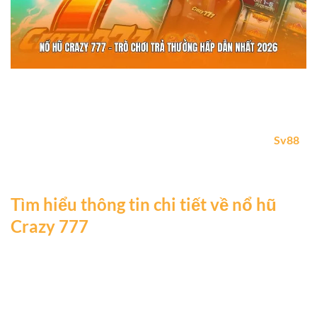
Nổ hũ Crazy 777
được đánh giá là một bộ môn trực tuyến
có cách chơi đơn giản và tỷ lệ thưởng cao. Không chỉ giúp hội
viên có phút giây giải trí vui vẻ mà còn mang lại phần thưởng
giá trị cho thành viên trúng jackpot. Ở bài viết sau đây,
Sv88
sẽ cung cấp thông tin cơ bản về trò chơi với nhiều ưu điểm
hấp dẫn và hướng dẫn bet thủ tham gia chơi dễ dàng.
Tìm hiểu thông tin chi tiết về nổ hũ
Crazy 777
Nổ hũ Crazy 777 là một siêu phẩm giải trí trực tuyến khá
thịnh hành và được đông đảo thành viên yêu thích. Được
biết, chuyên mục game này đã được nhà cái cải tiến với một
phiên bản đặc biệt, nhằm mang lại những trải nghiệm tuyệt
vời cho bet thủ.