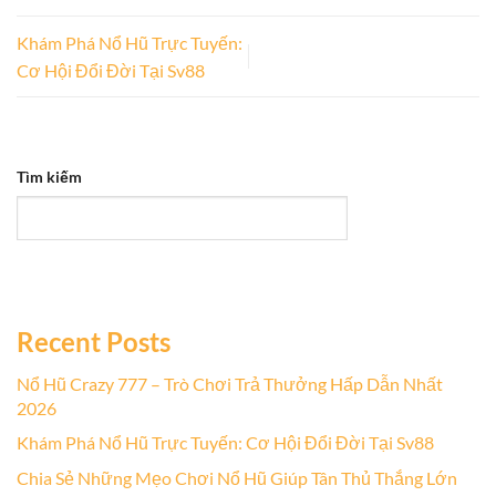
Khám Phá Nổ Hũ Trực Tuyến:
Cơ Hội Đổi Đời Tại Sv88
Tìm kiếm
TÌM
KIẾM
Recent Posts
Nổ Hũ Crazy 777 – Trò Chơi Trả Thưởng Hấp Dẫn Nhất
2026
Khám Phá Nổ Hũ Trực Tuyến: Cơ Hội Đổi Đời Tại Sv88
Chia Sẻ Những Mẹo Chơi Nổ Hũ Giúp Tân Thủ Thắng Lớn