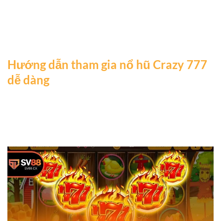
chơi sẽ nhận ngay phần tiền thưởng về tài khoản của mình
mà không qua bên trung gian nào. Đặc biệt, bet thru chỉ cần
chờ đợi khoảng 2-3 phút là tiền sẽ về tài khoản nhanh
chóng.
Hướng dẫn tham gia nổ hũ Crazy 777
dễ dàng
Với nhiều ưu điểm vượt trội kể trên, chắc hẳn thành viên đã
muốn trải nghiệm bộ môn thú vị này. Dưới đây là các bước
chi tiết để bet thủ dễ dàng thực hiện theo và nhanh chóng sở
hữu khoản thưởng lớn.