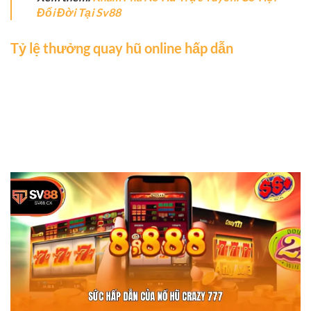
Đổi Đời Tại Sv88
Tỷ lệ thưởng quay hũ online hấp dẫn
Được biết, trò chơi này sẽ tích lũy một phần tiền cược vào
quỹ chung và người trúng jackpot sẽ được nhận toàn bộ số
thưởng này. Chính vì thế, đây sẽ là mục tiêu của nhiều thành
viên khi tham gia bộ môn này với ước mơ đổi đời nhanh
chóng. Bên cạnh đó, nhà cái cũng đưa ra nhiều lượt nổ hũ
Crazy 777 để bet thủ không cần phải chờ đợi quá lâu.